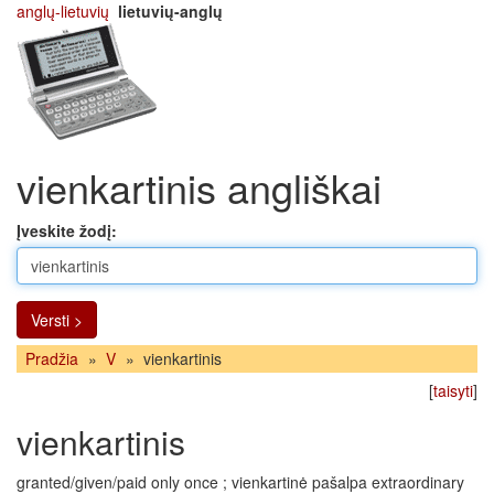
anglų-lietuvių
lietuvių-anglų
vienkartinis angliškai
Įveskite žodį:
Versti >
Pradžia
»
V
»
vienkartinis
[
taisyti
]
vienkartinis
granted/given/paid only once ; vienkartinė pašalpa extraordinary