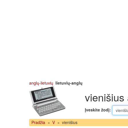
anglų-lietuvių
lietuvių-anglų
vienišius
Įveskite žodį:
Pradžia
»
V
»
vienišius