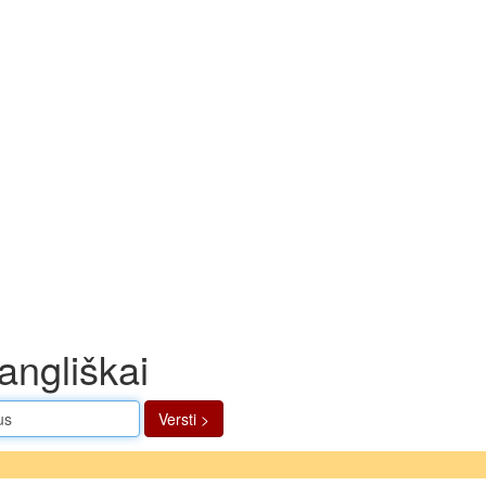
 angliškai
Versti >