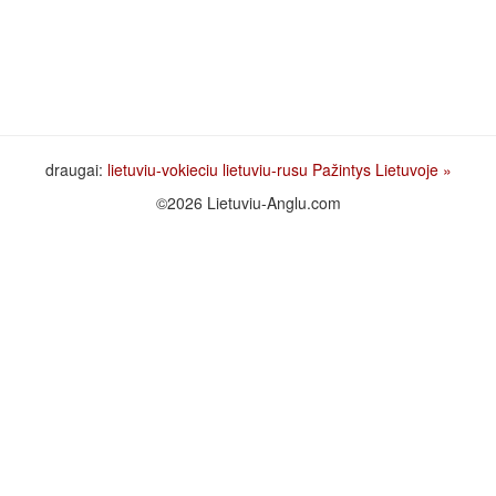
draugai:
lietuviu-vokieciu
lietuviu-rusu
Pažintys Lietuvoje
»
©2026 Lietuviu-Anglu.com