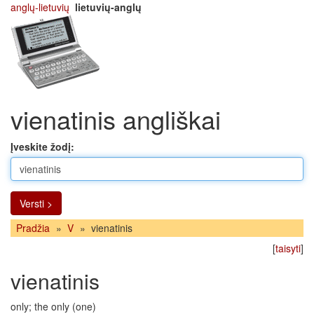
anglų-lietuvių
lietuvių-anglų
vienatinis angliškai
Įveskite žodį:
Versti >
Pradžia
»
V
»
vienatinis
[
taisyti
]
vienatinis
only; the only (one)