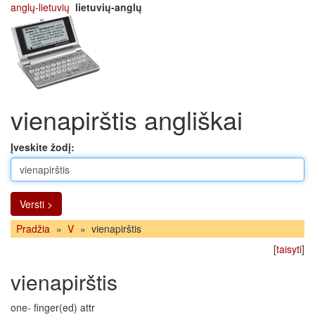
anglų-lietuvių
lietuvių-anglų
vienapirštis angliškai
Įveskite žodį:
Versti >
Pradžia
»
V
»
vienapirštis
[
taisyti
]
vienapirštis
one- finger(ed) attr