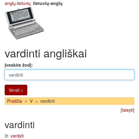
anglų-lietuvių
lietuvių-anglų
vardinti angliškai
Įveskite žodį:
Versti >
Pradžia
»
V
»
vardinti
[
taisyti
]
vardinti
žr.
vardyti