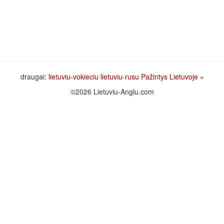
draugai:
lietuviu-vokieciu
lietuviu-rusu
Pažintys Lietuvoje
»
©2026 Lietuviu-Anglu.com