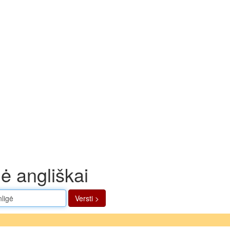
ė angliškai
Versti >