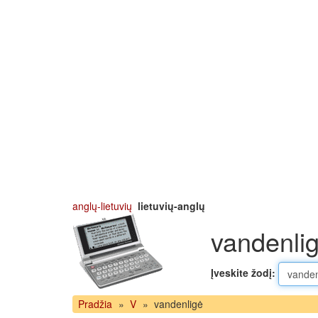
anglų-lietuvių
lietuvių-anglų
vandenlig
Įveskite žodį:
Pradžia
»
V
»
vandenligė