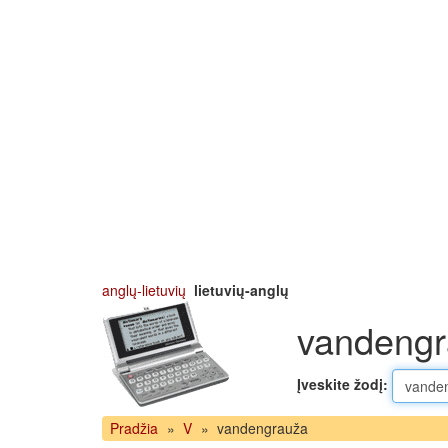
anglų-lietuvių
lietuvių-anglų
vandengr
Įveskite žodį:
Pradžia
»
V
»
vandengrauža