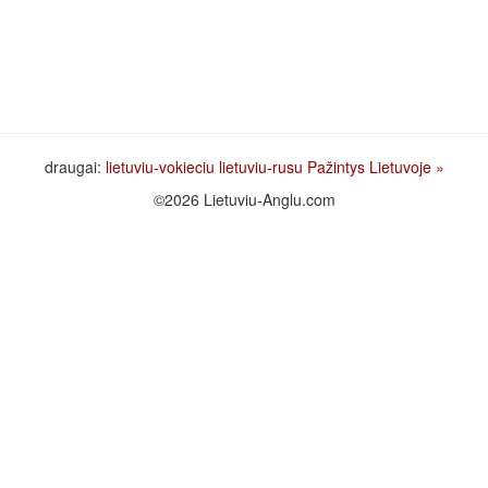
draugai:
lietuviu-vokieciu
lietuviu-rusu
Pažintys Lietuvoje
»
©2026 Lietuviu-Anglu.com