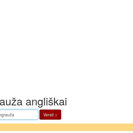
auža angliškai
Versti >