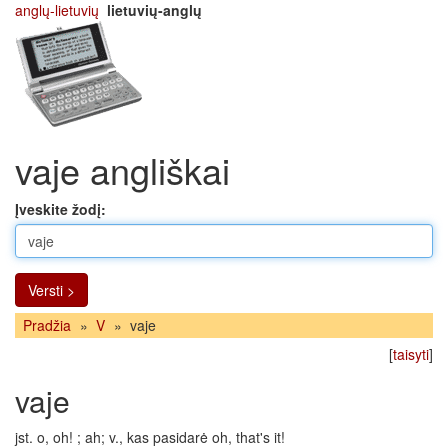
anglų-lietuvių
lietuvių-anglų
vaje angliškai
Įveskite žodį:
Versti >
Pradžia
»
V
»
vaje
[
taisyti
]
vaje
jst. o, oh! ; ah; v., kas pasidarė oh, that's it!