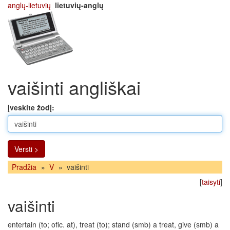
anglų-lietuvių
lietuvių-anglų
vaišinti angliškai
Įveskite žodį:
Versti >
Pradžia
»
V
»
vaišinti
[
taisyti
]
vaišinti
entertain (to; ofic. at), treat (to); stand (smb) a treat, give (smb) a