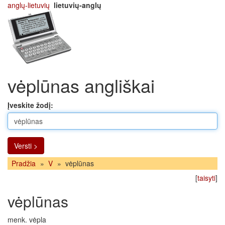
anglų-lietuvių
lietuvių-anglų
vėplūnas angliškai
Įveskite žodį:
Versti >
Pradžia
»
V
»
vėplūnas
[
taisyti
]
vėplūnas
menk. vėpla