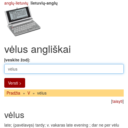
anglų-lietuvių
lietuvių-anglų
vėlus angliškai
Įveskite žodį:
Versti >
Pradžia
»
V
»
vėlus
[
taisyti
]
vėlus
late; (pavėlavęs) tardy; v. vakaras late evening ; dar ne per vėlu