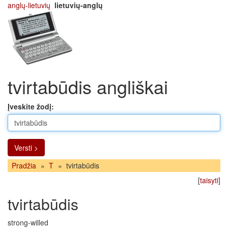
anglų-lietuvių
lietuvių-anglų
tvirtabūdis angliškai
Įveskite žodį:
Versti >
Pradžia
»
T
»
tvirtabūdis
[
taisyti
]
tvirtabūdis
strong-willed