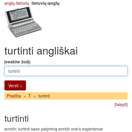
anglų-lietuvių
lietuvių-anglų
turtinti angliškai
Įveskite žodį:
Versti >
Pradžia
»
T
»
turtinti
[
taisyti
]
turtinti
enrich; turtinti savo patyrimą enrich one's experience