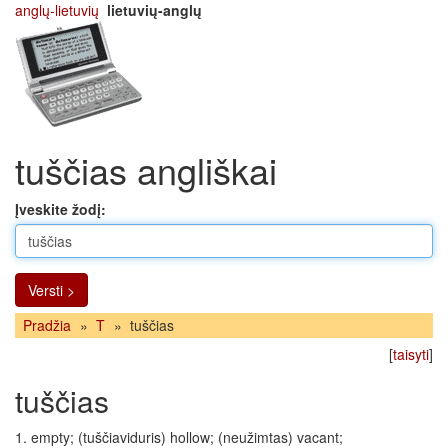
anglų-lietuvių
lietuvių-anglų
tuščias angliškai
Įveskite žodį:
Versti >
Pradžia
»
T
»
tuščias
[
taisyti
]
tuščias
1. empty; (tuščiaviduris) hollow; (neužimtas) vacant;