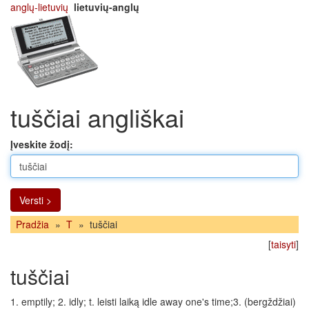
anglų-lietuvių
lietuvių-anglų
tuščiai angliškai
Įveskite žodį:
Versti >
Pradžia
»
T
»
tuščiai
[
taisyti
]
tuščiai
1. emptily; 2. idly; t. leisti laiką idle away one's time;3. (bergždžiai)