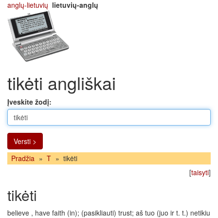
anglų-lietuvių
lietuvių-anglų
tikėti angliškai
Įveskite žodį:
Versti >
Pradžia
»
T
»
tikėti
[
taisyti
]
tikėti
believe , have faith (in); (pasikliauti) trust; aš tuo (juo ir t. t.) netikiu