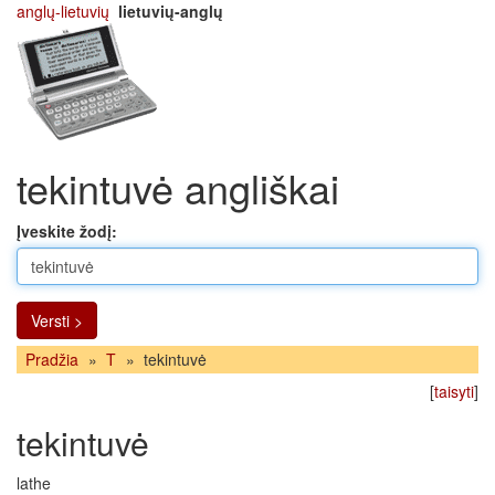
anglų-lietuvių
lietuvių-anglų
tekintuvė angliškai
Įveskite žodį:
Versti >
Pradžia
»
T
»
tekintuvė
[
taisyti
]
tekintuvė
lathe