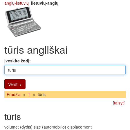
anglų-lietuvių
lietuvių-anglų
tūris angliškai
Įveskite žodį:
Versti >
Pradžia
»
T
»
tūris
[
taisyti
]
tūris
volume; (dydis) size (automobilio) displacement