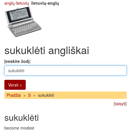
anglų-lietuvių
lietuvių-anglų
sukuklėti angliškai
Įveskite žodį:
Versti >
Pradžia
»
S
»
sukuklėti
[
taisyti
]
sukuklėti
become modest