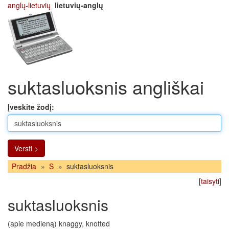
anglų-lietuvių
lietuvių-anglų
suktasluoksnis angliškai
Įveskite žodį:
Versti >
Pradžia
»
S
»
suktasluoksnis
[
taisyti
]
suktasluoksnis
(apie medieną) knaggy, knotted