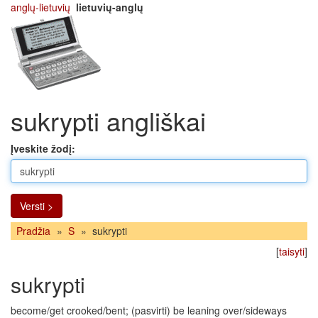
anglų-lietuvių
lietuvių-anglų
sukrypti angliškai
Įveskite žodį:
Versti >
Pradžia
»
S
»
sukrypti
[
taisyti
]
sukrypti
become/get crooked/bent; (pasvirti) be leaning over/sideways