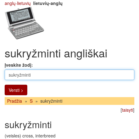
anglų-lietuvių
lietuvių-anglų
sukryžminti angliškai
Įveskite žodį:
Versti >
Pradžia
»
S
»
sukryžminti
[
taisyti
]
sukryžminti
(veisles) cross, interbreed