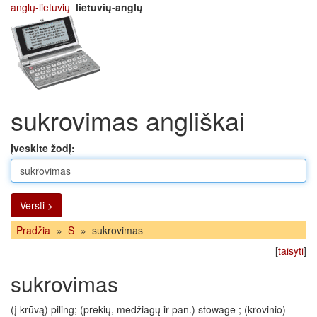
anglų-lietuvių
lietuvių-anglų
sukrovimas angliškai
Įveskite žodį:
Versti >
Pradžia
»
S
»
sukrovimas
[
taisyti
]
sukrovimas
(į krūvą) piling; (prekių, medžiagų ir pan.) stowage ; (krovinio)