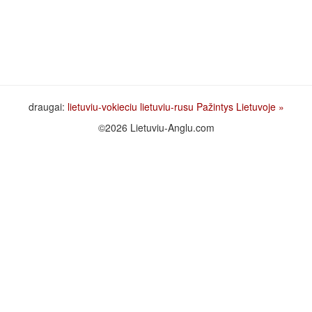
draugai:
lietuviu-vokieciu
lietuviu-rusu
Pažintys Lietuvoje
»
©2026 Lietuviu-Anglu.com