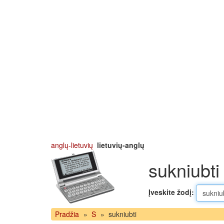
anglų-lietuvių
lietuvių-anglų
sukniubti
Įveskite žodį:
Pradžia
»
S
»
sukniubti