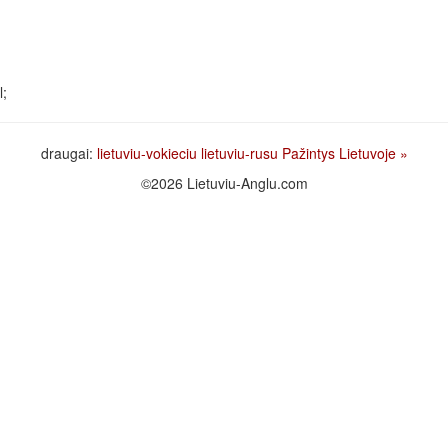
l;
draugai:
lietuviu-vokieciu
lietuviu-rusu
Pažintys Lietuvoje
»
©2026 Lietuviu-Anglu.com