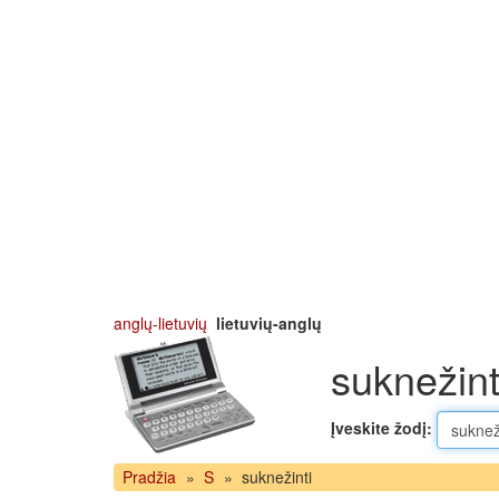
anglų-lietuvių
lietuvių-anglų
suknežint
Įveskite žodį:
Pradžia
»
S
»
suknežinti