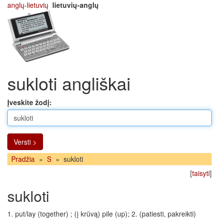
anglų-lietuvių
lietuvių-anglų
sukloti angliškai
Įveskite žodį:
Versti >
Pradžia
»
S
»
sukloti
[
taisyti
]
sukloti
1. put/lay (together) ; (į krūvą) pile (up); 2. (patiesti, pakreikti)