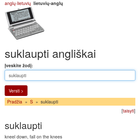
anglų-lietuvių
lietuvių-anglų
suklaupti angliškai
Įveskite žodį:
Versti >
Pradžia
»
S
»
suklaupti
[
taisyti
]
suklaupti
kneel down, fall on the knees