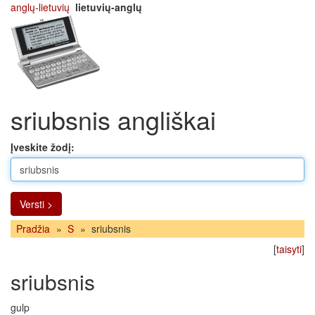
anglų-lietuvių
lietuvių-anglų
sriubsnis angliškai
Įveskite žodį:
Versti >
Pradžia
»
S
»
sriubsnis
[
taisyti
]
sriubsnis
gulp