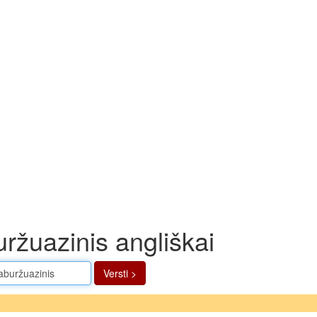
ržuazinis angliškai
Versti >