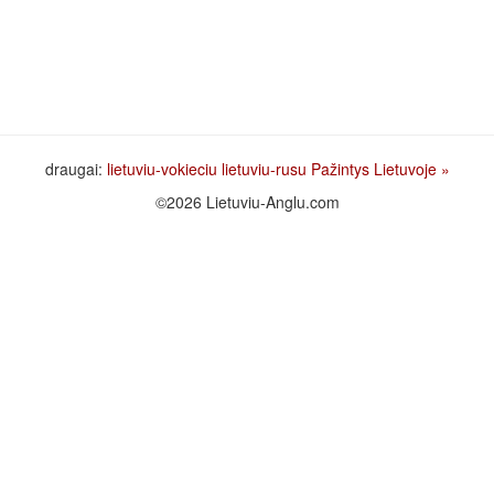
draugai:
lietuviu-vokieciu
lietuviu-rusu
Pažintys Lietuvoje
»
©2026 Lietuviu-Anglu.com