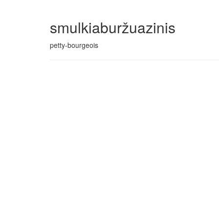
smulkiaburžuazinis
petty-bourgeois