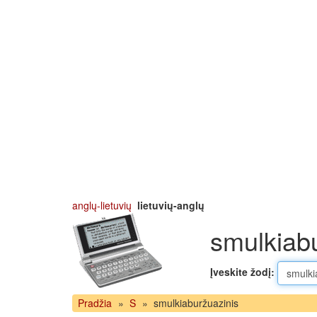
anglų-lietuvių
lietuvių-anglų
smulkiabu
Įveskite žodį:
Pradžia
»
S
»
smulkiaburžuazinis