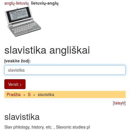
anglų-lietuvių
lietuvių-anglų
slavistika angliškai
Įveskite žodį:
Versti >
Pradžia
»
S
»
slavistika
[
taisyti
]
slavistika
Slav philology, history, etc. , Slavonic studies pl