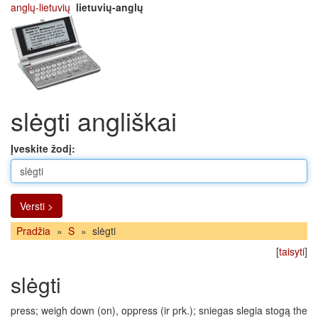
anglų-lietuvių
lietuvių-anglų
slėgti angliškai
Įveskite žodį:
Versti >
Pradžia
»
S
»
slėgti
[
taisyti
]
slėgti
press; weigh down (on), oppress (ir prk.); sniegas slegia stogą the