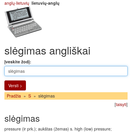
anglų-lietuvių
lietuvių-anglų
slėgimas angliškai
Įveskite žodį:
Versti >
Pradžia
»
S
»
slėgimas
[
taisyti
]
slėgimas
pressure (ir prk.); aukštas (žemas) s. high (low) pressure;