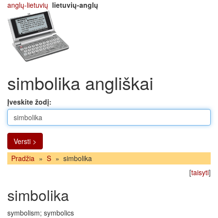
anglų-lietuvių
lietuvių-anglų
simbolika angliškai
Įveskite žodį:
Versti >
Pradžia
»
S
»
simbolika
[
taisyti
]
simbolika
symbolism; symbolics