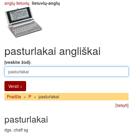
anglų-lietuvių
lietuvių-anglų
pasturlakai angliškai
Įveskite žodį:
Versti >
Pradžia
»
P
»
pasturlakai
[
taisyti
]
pasturlakai
dgs. chaff sg