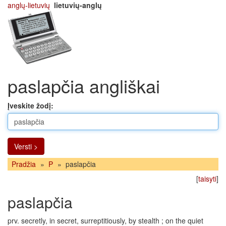
anglų-lietuvių
lietuvių-anglų
paslapčia angliškai
Įveskite žodį:
Versti >
Pradžia
»
P
»
paslapčia
[
taisyti
]
paslapčia
prv. secretly, in secret, surreptitiously, by stealth ; on the quiet