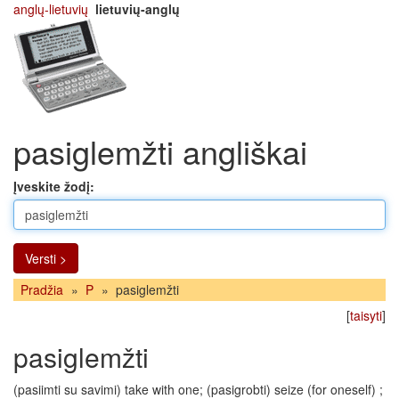
anglų-lietuvių
lietuvių-anglų
pasiglemžti angliškai
Įveskite žodį:
Versti >
Pradžia
»
P
»
pasiglemžti
[
taisyti
]
pasiglemžti
(pasiimti su savimi) take with one; (pasigrobti) seize (for oneself) ;