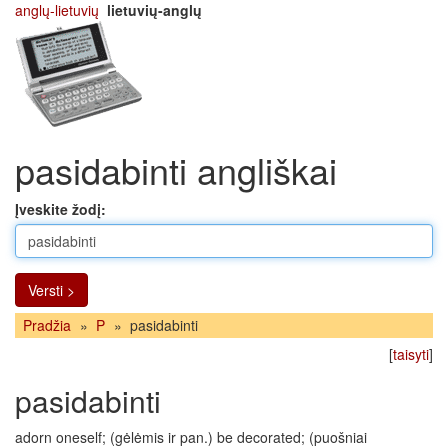
anglų-lietuvių
lietuvių-anglų
pasidabinti angliškai
Įveskite žodį:
Versti >
Pradžia
»
P
»
pasidabinti
[
taisyti
]
pasidabinti
adorn oneself; (gėlėmis ir pan.) be decorated; (puošniai