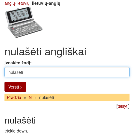
anglų-lietuvių
lietuvių-anglų
nulašėti angliškai
Įveskite žodį:
Versti >
Pradžia
»
N
»
nulašėti
[
taisyti
]
nulašėti
trickle down.