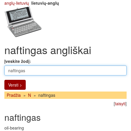
anglų-lietuvių
lietuvių-anglų
naftingas angliškai
Įveskite žodį:
Versti >
Pradžia
»
N
»
naftingas
[
taisyti
]
naftingas
oil-bearing