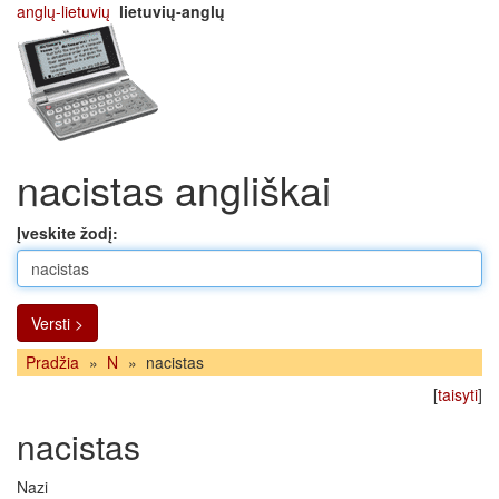
anglų-lietuvių
lietuvių-anglų
nacistas angliškai
Įveskite žodį:
Versti >
Pradžia
»
N
»
nacistas
[
taisyti
]
nacistas
Nazi