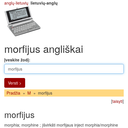
anglų-lietuvių
lietuvių-anglų
morfijus angliškai
Įveskite žodį:
Versti >
Pradžia
»
M
»
morfijus
[
taisyti
]
morfijus
morphia; morphine ; įšvirkšti morfijaus inject morphia/morphine