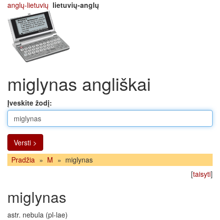
anglų-lietuvių
lietuvių-anglų
miglynas angliškai
Įveskite žodį:
Versti >
Pradžia
»
M
»
miglynas
[
taisyti
]
miglynas
astr. nebula (pl-lae)