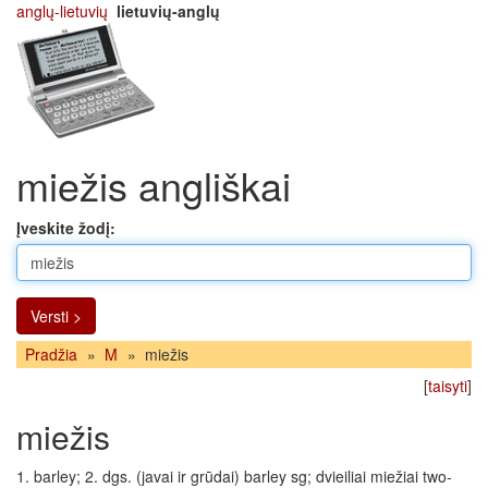
anglų-lietuvių
lietuvių-anglų
miežis angliškai
Įveskite žodį:
Versti >
Pradžia
»
M
»
miežis
[
taisyti
]
miežis
1. barley; 2. dgs. (javai ir grūdai) barley sg; dvieiliai miežiai two-