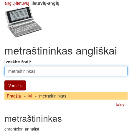
anglų-lietuvių
lietuvių-anglų
metraštininkas angliškai
Įveskite žodį:
Versti >
Pradžia
»
M
»
metraštininkas
[
taisyti
]
metraštininkas
chronicler, annalist