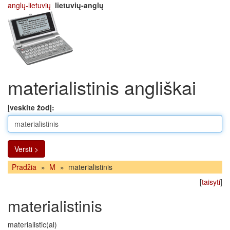
anglų-lietuvių
lietuvių-anglų
materialistinis angliškai
Įveskite žodį:
Versti >
Pradžia
»
M
»
materialistinis
[
taisyti
]
materialistinis
materialistic(al)