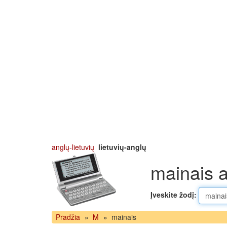
anglų-lietuvių
lietuvių-anglų
mainais a
Įveskite žodį:
Pradžia
»
M
»
mainais