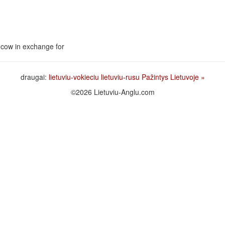
a cow in exchange for
draugai:
lietuviu-vokieciu
lietuviu-rusu
Pažintys Lietuvoje
»
©2026 Lietuviu-Anglu.com