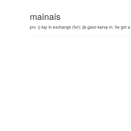
mainais
prv. (į ką) in exchange (for); jis gavo karvę m. he got 