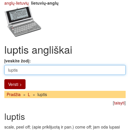
anglų-lietuvių
lietuvių-anglų
luptis angliškai
Įveskite žodį:
Versti >
Pradžia
»
L
»
luptis
[
taisyti
]
luptis
scale, peel off; (apie priklijuotą ir pan.) come off; jam oda lupasi