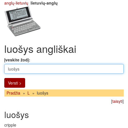
anglų-lietuvių
lietuvių-anglų
luošys angliškai
Įveskite žodį:
Versti >
Pradžia
»
L
»
luošys
[
taisyti
]
luošys
cripple