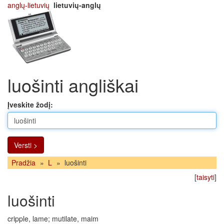
anglų-lietuvių
lietuvių-anglų
luošinti angliškai
Įveskite žodį:
Versti >
Pradžia
»
L
»
luošinti
[
taisyti
]
luošinti
cripple, lame; mutilate, maim