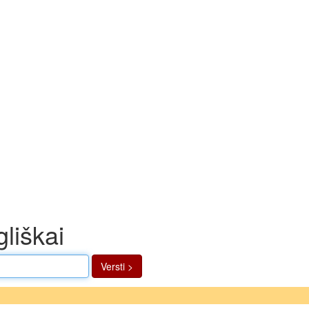
gliškai
Versti >