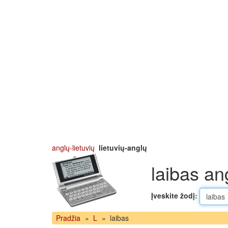
anglų-lietuvių
lietuvių-anglų
laibas an
Įveskite žodį:
Pradžia
»
L
»
laibas