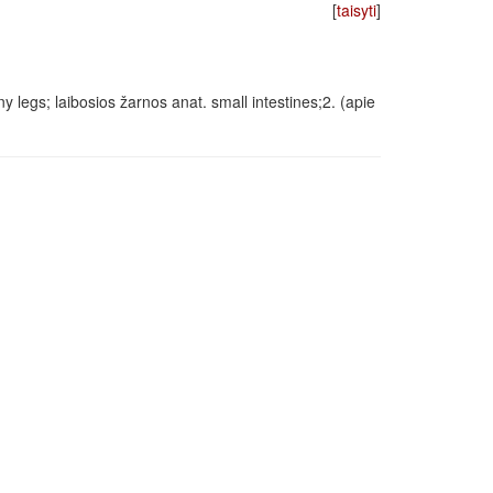
[
taisyti
]
inny legs; laibosios žarnos anat. small intestines;2. (apie