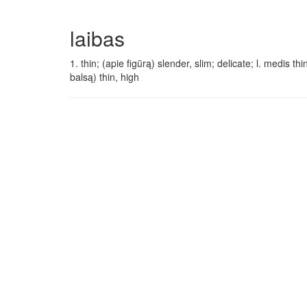
laibas
1. thin; (apie figūrą) slender, slim; delicate; l. medis th
balsą) thin, high