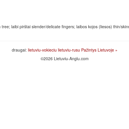
in tree; laibi pirštai slender/delicate fingers; laibos kojos (liesos) thin/sk
draugai:
lietuviu-vokieciu
lietuviu-rusu
Pažintys Lietuvoje
»
©2026 Lietuviu-Anglu.com